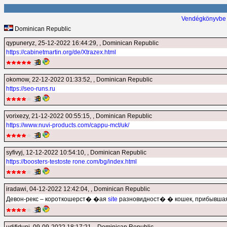
Vendégkönyvbe 
Dominican Republic
qypuneryz
, 25-12-2022 16:44:29, , Dominican Republic
https://cabinetmartin.org/de/Xtrazex.html
okomow
, 22-12-2022 01:33:52, , Dominican Republic
https://seo-runs.ru
vorixezy
, 21-12-2022 00:55:15, , Dominican Republic
https://www.nuvi-products.com/cappu-mct/uk/
syfivyj
, 12-12-2022 10:54:10, , Dominican Republic
https://boosters-testoste rone.com/bg/index.html
iradawi
, 04-12-2022 12:42:04, , Dominican Republic
Девон-рекс – короткошерст� �ая
site
разновидност� � кошек, прибывшая 