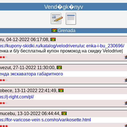
Vend�gk�nyv
Grenada
ru
, 04-12-2022 06:17:08,
ps://kupony-skidki.ru/katalog/velodriveru/uc enka-i-bu_230696/
енка и б/у бесплатный купон промокод на скидку Velodrive|
evezut
, 27-11-2022 11:30:00,
енда экскаватора габаритного
tobece
, 13-11-2022 22:41:49,
ps://j-right.com/pl/
mucebu
, 13-10-2022 06:44:44,
ps://for-varicose-vein s.com/ro/varikosette.html