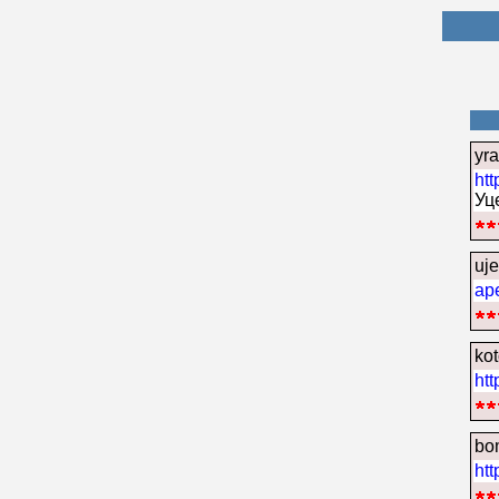
yra
htt
Уц
uj
ар
ko
htt
bo
htt