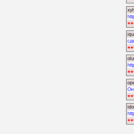
xyl
ht
iq
сд
olu
htt
op
Он
id
htt