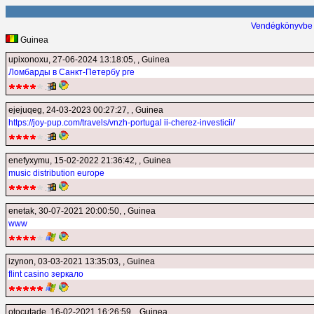
Vendégkönyvbe 
Guinea
upixonoxu
, 27-06-2024 13:18:05, , Guinea
Ломбарды в Санкт-Петербу рге
ejejuqeg
, 24-03-2023 00:27:27, , Guinea
https://joy-pup.com/travels/vnzh-portugal ii-cherez-investicii/
enefyxymu
, 15-02-2022 21:36:42, , Guinea
music distribution europe
enetak
, 30-07-2021 20:00:50, , Guinea
www
izynon
, 03-03-2021 13:35:03, , Guinea
flint casino зеркало
otocutade
, 16-02-2021 16:26:59, , Guinea