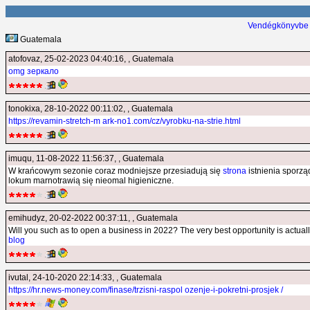
Vendégkönyvbe 
Guatemala
atofovaz
, 25-02-2023 04:40:16, , Guatemala
omg зеркало
tonokixa
, 28-10-2022 00:11:02, , Guatemala
https://revamin-stretch-m ark-no1.com/cz/vyrobku-na-strie.html
imuqu
, 11-08-2022 11:56:37, , Guatemala
W krańcowym sezonie coraz modniejsze przesiadują się
strona
istnienia sporzą
lokum marnotrawią się nieomal higieniczne.
emihudyz
, 20-02-2022 00:37:11, , Guatemala
Will you such as to open a business in 2022? The very best opportunity is actua
blog
ivutal
, 24-10-2020 22:14:33, , Guatemala
https://hr.news-money.com/finase/trzisni-raspol ozenje-i-pokretni-prosjek /