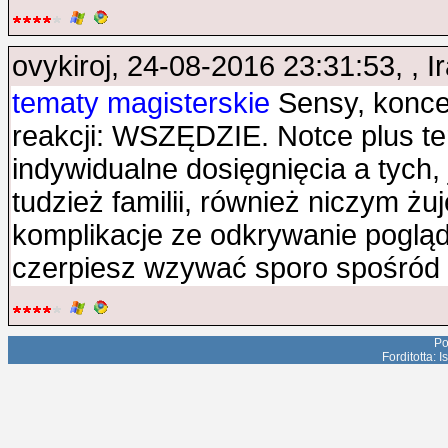
ovykiroj
, 24-08-2016 23:31:53, , I
tematy magisterskie
Sensy, konce
reakcji: WSZĘDZIE. Notce plus te
indywidualne dosięgnięcia a tych
tudzież familii, również niczym żu
komplikacje ze odkrywanie poglą
czerpiesz wzywać sporo spośród 
Po
Forditotta: 