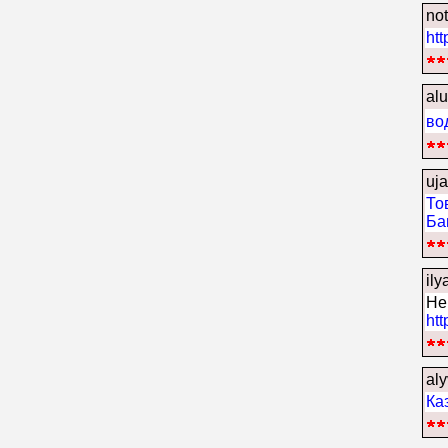
not
htt
al
во
uja
То
Ба
ily
Her
ht
aly
Ка