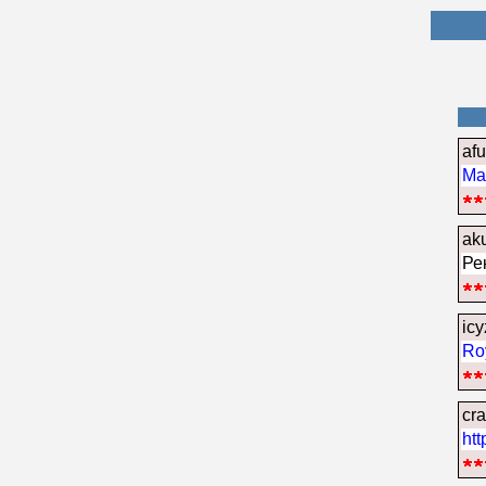
afu
Ма
aku
Ре
ic
Ro
cr
htt