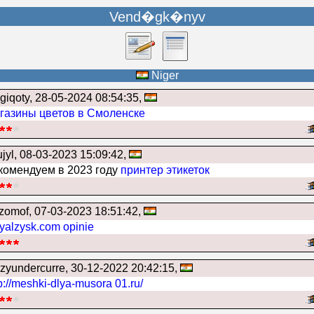
Vend�gk�nyv
Niger
giqoty
, 28-05-2024 08:54:35,
газины цветов в Смоленске
jyl
, 08-03-2023 15:09:42,
комендуем в 2023 году
принтер этикеток
yzomof
, 07-03-2023 18:51:42,
yalzysk.com opinie
azyundercurre
, 30-12-2022 20:42:15,
p://meshki-dlya-musora 01.ru/