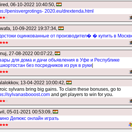
ired
, 06-10-2022 10:40:50,
ps://penisvergrotings- 2020.eu/drextenda.html
uwafa
, 10-09-2022 19:37:34,
достоки оцинкованные от производител� � купить в Москв
nuj
, 27-08-2022 00:07:22,
вары для дома и дачи объявления в Уфе и Республике
шкортостан без посредников из рук в руки
|
alalokkov
, 13-04-2022 10:00:42,
oic sylvans bring big gains. To claim these bonuses, go to
tps://sylvanasbooost.com
and get players to win for you.
vil
, 05-01-2021 00:53:09,
зино Делюкс онлайн играть