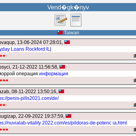
Vend�gk�nyv
Taiwan
ovaqup
, 13-06-2024 07:28:01,
yday Loans Rockford IL
|
osyci
, 21-12-2022 11:56:58,
моррой операция
информация
lazab
, 08-11-2022 13:50:16,
ps://penis-pills2021.com/de/
kugizap
, 22-09-2022 19:37:59,
ps://nuvialab-vitality 2022.com/es/pildoras-de-potenc ia.html