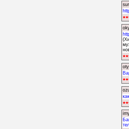
su
ht
oky
htt
(Х
му
но
oty
Ва
oz
ка
im
Ба
те