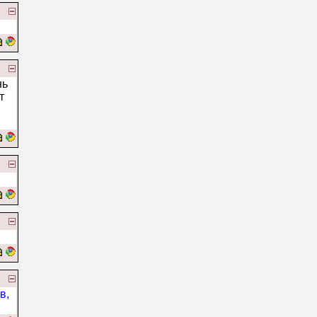
нь
т
в,