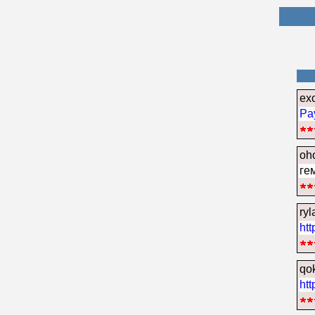
ex
Pa
oh
ге
ry
htt
qo
htt