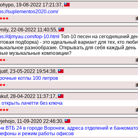
rohypo
, 19-08-2022 17:21:37,
tps://suplementos2020.com/
nily
, 22-06-2022 11:40:55,
ps://djmyau.com/top-10.html
Топ-10 песен на сегодняшний де
итовая подборка) - это идеальный вариант для тех, кто люби
зыкальное разнообразие. Открывать для себя каждый день
вые музыкальные композиции?
jutif
, 23-05-2022 19:54:38,
рочные котлы 100 литров
ukuf
, 28-04-2022 11:37:17,
к открыть лачетти без ключа
yjehojo
, 11-09-2020 22:46:30,
нк ВТБ 24 в городе Воронеж, адреса отделений и банкомато
лефоны и режим работы офисов