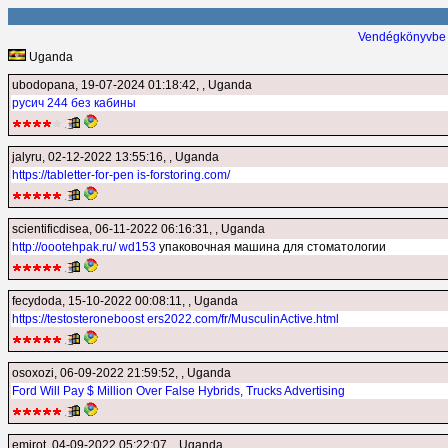
Vendégkönyvbe 
Uganda
ubodopana
, 19-07-2024 01:18:42, , Uganda
русич 244 без кабины
jalyru
, 02-12-2022 13:55:16, , Uganda
https://tabletter-for-pen is-forstoring.com/
scientificdisea
, 06-11-2022 06:16:31, , Uganda
http://oootehpak.ru/ wd153
упаковочная машина для стоматологии
fecydoda
, 15-10-2022 00:08:11, , Uganda
https://testosteroneboost ers2022.com/fr/MusculinActive.html
osoxozi
, 06-09-2022 21:59:52, , Uganda
Ford Will Pay $ Million Over False Hybrids, Trucks Advertising
emirot
, 04-09-2022 05:22:07, , Uganda