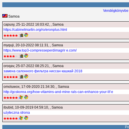
Vendégkönyvbe 
Samoa
capuxy
, 25-11-2022 16:03:42, , Samoa
https://cabinetmartin.org/ro/eronplus.html
myquji
, 20-10-2022 08:11:31, , Samoa
https://www.top3-compresseperdimagrir e.com/
oroqav
, 25-07-2022 08:25:21, , Samoa
замена салонного фильтра ниссан кашкай 2018
omoluwox
, 17-09-2020 21:34:30, , Samoa
http://gcskorea.org/how-vitamins-and-mine rals-can-enhance-your-lif e
ibubid
, 10-09-2019 04:59:10, , Samoa
użyteczna strona
Po