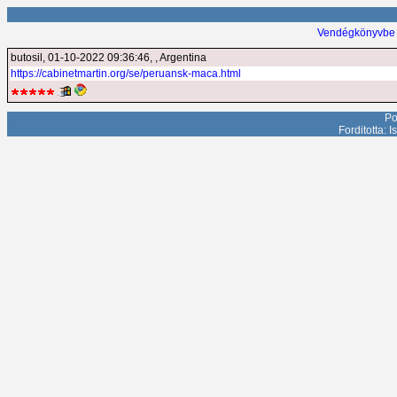
Vendégkönyvbe 
butosil
, 01-10-2022 09:36:46, , Argentina
https://cabinetmartin.org/se/peruansk-maca.html
Po
Forditotta: 