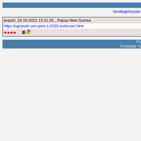
Vendégkönyvbe 
wupori
, 16-10-2022 15:31:26, , Papua New Guinea
https://agrandir-son-peni s-2020.eu/eroxel.html
Po
Forditotta: 