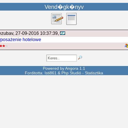
Vend�gk�nyv
ezubav
, 27-09-2016 10:37:39,
posażenie hotelowe
Powered by
Angora
1.1
Forditotta: Isti861 &
Php Studió
-
Statisztika