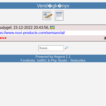
Vend�gk�nyv
vudygef
, 15-12-2022 20:43:56,
tps://www.nuvi-products.com/semaxn/at/
Powered by
Angora
1.1
Forditotta: Isti861 &
Php Studió
-
Statisztika