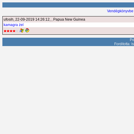
Vendégkönyvbe 
ufosih
, 22-09-2019 14:26:12, , Papua New Guinea
kamagra żel
Po
Forditotta: 