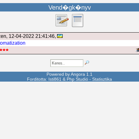
Vend�gk�nyv
zen
, 12-04-2022 21:41:46,
tomatization
Powered by
Angora
1.1
Forditotta: Isti861 &
Php Studió
-
Statisztika