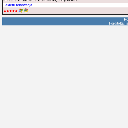
rafbon2016
, 06-10-2016 02:55:39, , Seychelles
Lakieru renowacja
Po
Forditotta: 