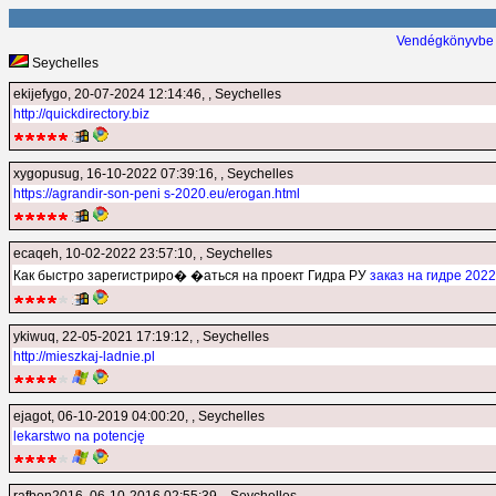
Vendégkönyvbe 
Seychelles
ekijefygo
, 20-07-2024 12:14:46, , Seychelles
http://quickdirectory.biz
xygopusug
, 16-10-2022 07:39:16, , Seychelles
https://agrandir-son-peni s-2020.eu/erogan.html
ecaqeh
, 10-02-2022 23:57:10, , Seychelles
Как быстро зарегистриро� �аться на проект Гидра РУ
заказ на гидре 2022
ykiwuq
, 22-05-2021 17:19:12, , Seychelles
http://mieszkaj-ladnie.pl
ejagot
, 06-10-2019 04:00:20, , Seychelles
lekarstwo na potencję